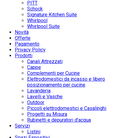
PITT
Schock
Signature Kitchen Suite
Whirlpool
Whirlpool Suite
Novità
Offerte
Pagamento
Privacy Policy
Prodotti
Canali Attrezzati
Cappe
Complementi per Cucine
Elettrodomestici da incasso e libero
posizionamento per cucine
Lavanderia
Lavelli e Vasche
Outdoor
Piccoli elettrodomestici e Casalinghi
Progetti su Misura
Rubinetti e depuratori d’acqua
Servizi
Listini
Spazi Espositivi