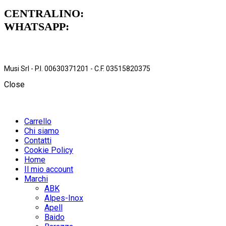
CENTRALINO:
051 962472
WHATSAPP:
379 1739711
Musi Srl - P.I. 00630371201 - C.F. 03515820375
Close
Carrello
Chi siamo
Contatti
Cookie Policy
Home
Il mio account
Marchi
ABK
Alpes-Inox
Apell
Baido