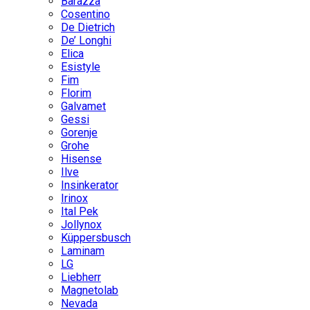
Barazza
Cosentino
De Dietrich
De’ Longhi
Elica
Esistyle
Fim
Florim
Galvamet
Gessi
Gorenje
Grohe
Hisense
Ilve
Insinkerator
Irinox
Ital Pek
Jollynox
Küppersbusch
Laminam
LG
Liebherr
Magnetolab
Nevada