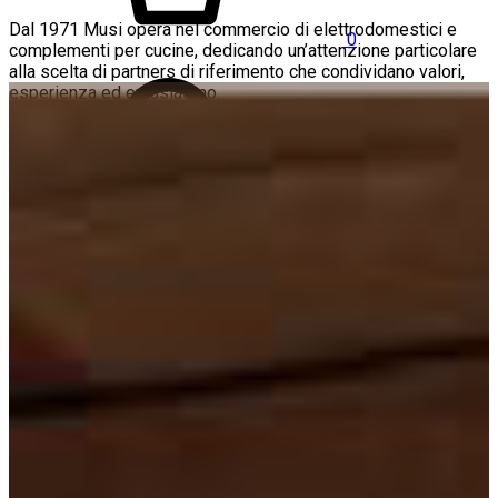
Dal 1971 Musi opera nel commercio di elettrodomestici e
0
complementi per cucine, dedicando un’attenzione particolare
alla scelta di partners di riferimento che condividano valori,
esperienza ed entusiasmo.
HOME
CHI SIAMO
SPAZI ESPOSITIVI
VALSAMOGGIA
RIMINI
MARCHI
PRODOTTI
OFFERTE
SERVIZI
NOVITÀ
LISTINI
CONTATTI
AREA RISERVATA PROFESSIONISTI
Sign in