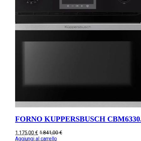
FORNO KUPPERSBUSCH CBM6330.
1.175,00
€
1.841,00
€
Aggiungi al carrello