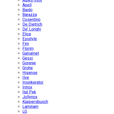
Alpes-Inox
Apell
Baido
Barazza
Cosentino
De Dietrich
De’ Longhi
Elica
Esistyle
Fim
Florim
Galvamet
Gessi
Gorenje
Grohe
Hisense
Ilve
Insinkerator
Irinox
Ital Pek
Jollynox
Küppersbusch
Laminam
LG