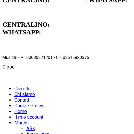
CENTRALINO:
051 962472
- WHATSAPP:
379 1739711
CENTRALINO:
051 962472
WHATSAPP:
379 1739711
Musi Srl - P.I. 00630371201 - C.F. 03515820375
Close
Carrello
Chi siamo
Contatti
Cookie Policy
Home
Il mio account
Marchi
ABK