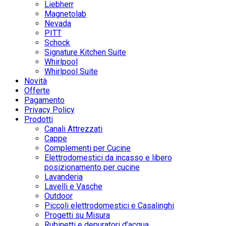
Liebherr
Magnetolab
Nevada
PITT
Schock
Signature Kitchen Suite
Whirlpool
Whirlpool Suite
Novità
Offerte
Pagamento
Privacy Policy
Prodotti
Canali Attrezzati
Cappe
Complementi per Cucine
Elettrodomestici da incasso e libero
posizionamento per cucine
Lavanderia
Lavelli e Vasche
Outdoor
Piccoli elettrodomestici e Casalinghi
Progetti su Misura
Rubinetti e depuratori d’acqua