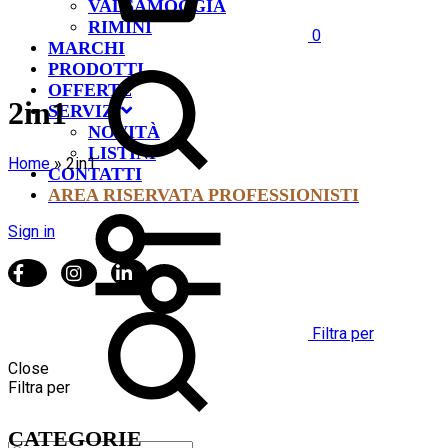
VALSAMOGGIA
RIMINI
0
MARCHI
PRODOTTI
OFFERTE
2in1
SERVIZI
NOVITÀ
LISTINI
Home
»
2in1
CONTATTI
AREA RISERVATA PROFESSIONISTI
Sign in
Filtra per
Close
Filtra per
CATEGORIE