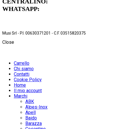
CENTRALINO:
051 962472
WHATSAPP:
379 1739711
Musi Srl - P.I. 00630371201 - C.F. 03515820375
Close
Carrello
Chi siamo
Contatti
Cookie Policy
Home
Il mio account
Marchi
ABK
Alpes-Inox
Apell
Baido
Barazza
Cosentino