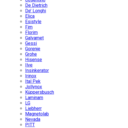
De Dietrich
De’ Longhi
Elica
Esistyle
Fim
Florim
Galvamet
Gessi
Gorenje
Grohe
Hisense
Ilve
Insinkerator
Irinox
Ital Pek
Jollynox
Küppersbusch
Laminam
LG
Liebherr
Magnetolab
Nevada
PITT