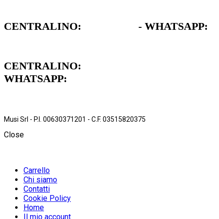
CENTRALINO:
051 962472
- WHATSAPP:
379 1739711
CENTRALINO:
051 962472
WHATSAPP:
379 1739711
Musi Srl - P.I. 00630371201 - C.F. 03515820375
Close
Carrello
Chi siamo
Contatti
Cookie Policy
Home
Il mio account