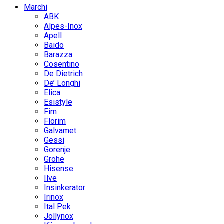
Marchi
ABK
Alpes-Inox
Apell
Baido
Barazza
Cosentino
De Dietrich
De’ Longhi
Elica
Esistyle
Fim
Florim
Galvamet
Gessi
Gorenje
Grohe
Hisense
Ilve
Insinkerator
Irinox
Ital Pek
Jollynox