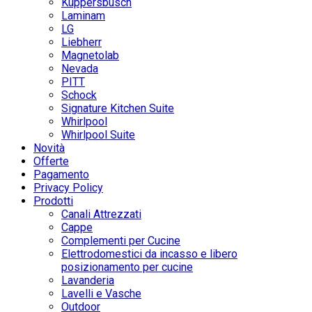
Küppersbusch
Laminam
LG
Liebherr
Magnetolab
Nevada
PITT
Schock
Signature Kitchen Suite
Whirlpool
Whirlpool Suite
Novità
Offerte
Pagamento
Privacy Policy
Prodotti
Canali Attrezzati
Cappe
Complementi per Cucine
Elettrodomestici da incasso e libero
posizionamento per cucine
Lavanderia
Lavelli e Vasche
Outdoor