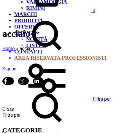
VALSAMOGGIA
RIMINI
0
MARCHI
PRODOTTI
OFFERTE
acciaio
SERVIZI
NOVITÀ
LISTINI
Home
»
acciaio
CONTATTI
AREA RISERVATA PROFESSIONISTI
Sign in
Filtra per
Close
Filtra per
CATEGORIE