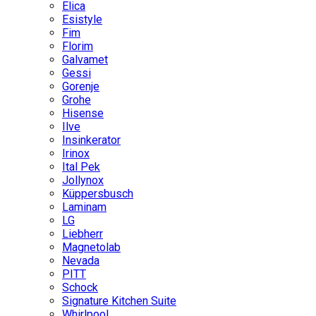
Elica
Esistyle
Fim
Florim
Galvamet
Gessi
Gorenje
Grohe
Hisense
Ilve
Insinkerator
Irinox
Ital Pek
Jollynox
Küppersbusch
Laminam
LG
Liebherr
Magnetolab
Nevada
PITT
Schock
Signature Kitchen Suite
Whirlpool