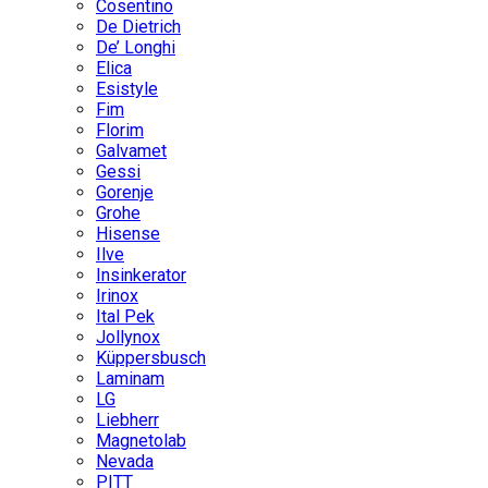
Cosentino
De Dietrich
De’ Longhi
Elica
Esistyle
Fim
Florim
Galvamet
Gessi
Gorenje
Grohe
Hisense
Ilve
Insinkerator
Irinox
Ital Pek
Jollynox
Küppersbusch
Laminam
LG
Liebherr
Magnetolab
Nevada
PITT