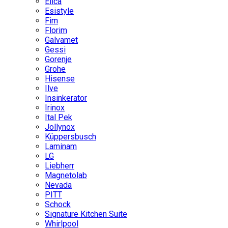
Elica
Esistyle
Fim
Florim
Galvamet
Gessi
Gorenje
Grohe
Hisense
Ilve
Insinkerator
Irinox
Ital Pek
Jollynox
Küppersbusch
Laminam
LG
Liebherr
Magnetolab
Nevada
PITT
Schock
Signature Kitchen Suite
Whirlpool