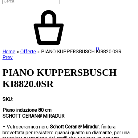
0
Home
»
Offerte
»
PIANO KUPPERSBUSCH KI8820.0SR
Product
Prev
navigation
PIANO KUPPERSBUSCH
KI8820.0SR
SKU:
Piano induzione 80 cm
SCHOTT CERAN
®
MIRADUR
– Vetroceramica nero
Schott Ceran
®
Miradur
: finitura
brevettata per resistere quansi quanto un diamante, per una