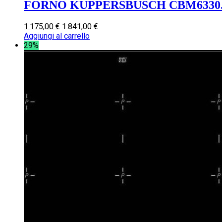
FORNO KUPPERSBUSCH CBM6330.
1.175,00
€
1.841,00
€
Aggiungi al carrello
29%