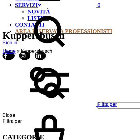
SERVIZI
0
NOVITÀ
LISTINI
CONTATTI
AREA RISERVATA PROFESSIONISTI
Kuppersbusch
Sign in
Home
»
Kuppersbusch
Filtra per
Close
Filtra per
CATEGORIE