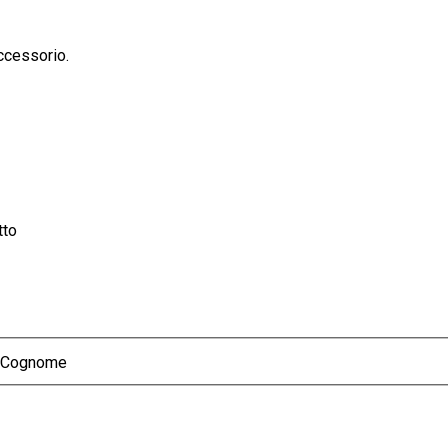
ccessorio.
tto
Cognome