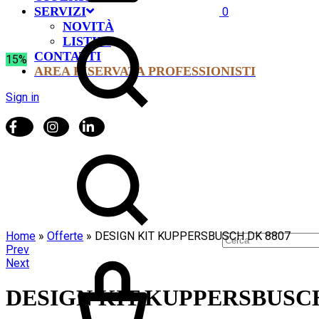
SERVIZI
0
NOVITÀ
LISTINI
CONTATTI
15%
AREA RISERVATA PROFESSIONISTI
Sign in
Home
»
Offerte
»
DESIGN KIT KUPPERSBUSCH DK 8807
Product
Prev
Next
navigation
DESIGN KIT KUPPERSBUSCH