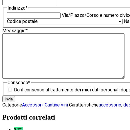
Indirizzo
*
Via/Piazza/Corso e numero civic
Codice postale
Na
Messaggio
*
Consenso
*
Do il consenso al trattamento dei miei dati personali dopo
Categorie
Accessori
,
Cantine vini
Caratteristiche
accessorio
,
de
Prodotti correlati
32%