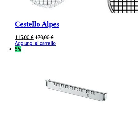
Cestello Alpes
115,00
€
170,00
€
Aggiungi al carrello
5%