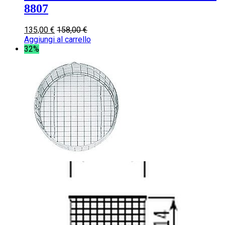
8807
135,00
€
158,00
€
Aggiungi al carrello
32%