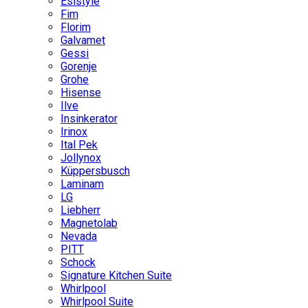
Esistyle
Fim
Florim
Galvamet
Gessi
Gorenje
Grohe
Hisense
Ilve
Insinkerator
Irinox
Ital Pek
Jollynox
Küppersbusch
Laminam
LG
Liebherr
Magnetolab
Nevada
PITT
Schock
Signature Kitchen Suite
Whirlpool
Whirlpool Suite