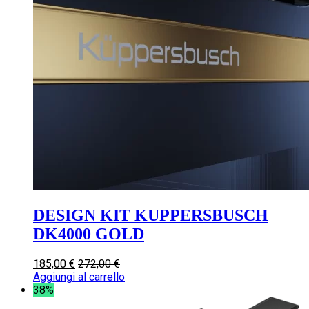
DESIGN KIT KUPPERSBUSCH
DK4000 GOLD
185,00
€
272,00
€
Aggiungi al carrello
38%