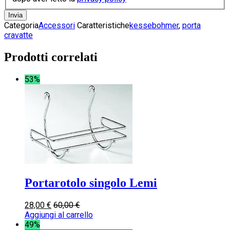
Categoria
Accessori
Caratteristiche
kessebohmer
,
porta
cravatte
Prodotti correlati
53%
Portarotolo singolo Lemi
28,00
€
60,00
€
Aggiungi al carrello
49%