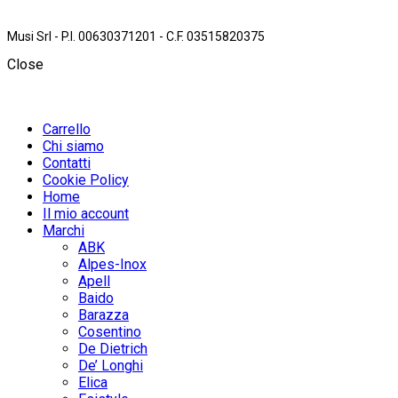
Musi Srl - P.I. 00630371201 - C.F. 03515820375
Close
Carrello
Chi siamo
Contatti
Cookie Policy
Home
Il mio account
Marchi
ABK
Alpes-Inox
Apell
Baido
Barazza
Cosentino
De Dietrich
De’ Longhi
Elica