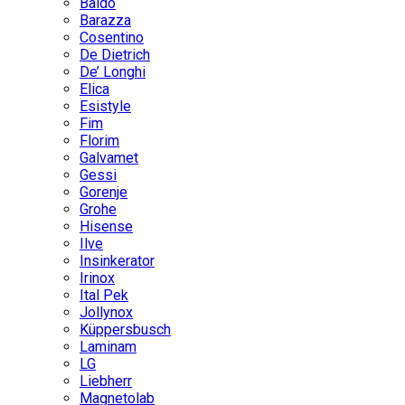
Baido
Barazza
Cosentino
De Dietrich
De’ Longhi
Elica
Esistyle
Fim
Florim
Galvamet
Gessi
Gorenje
Grohe
Hisense
Ilve
Insinkerator
Irinox
Ital Pek
Jollynox
Küppersbusch
Laminam
LG
Liebherr
Magnetolab