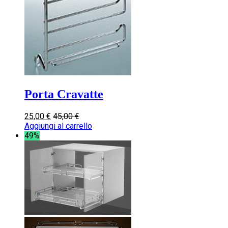
Porta Cravatte
25,00
€
45,00
€
Aggiungi al carrello
49%