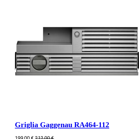
Griglia Gaggenau RA464-112
199,00
€
212,00
€