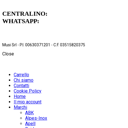
CENTRALINO:
051 962472
WHATSAPP:
379 1739711
Musi Srl - P.I. 00630371201 - C.F. 03515820375
Close
Carrello
Chi siamo
Contatti
Cookie Policy
Home
Il mio account
Marchi
ABK
Alpes-Inox
Apell