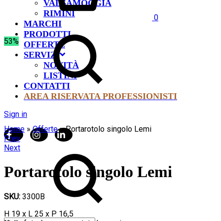
VALSAMOGGIA
RIMINI
0
MARCHI
PRODOTTI
53%
OFFERTE
SERVIZI
NOVITÀ
LISTINI
CONTATTI
AREA RISERVATA PROFESSIONISTI
Sign in
Home
»
Offerte
»
Portarotolo singolo Lemi
Product
Prev
Next
navigation
Portarotolo singolo Lemi
SKU:
3300B
H 19 x L 25 x P 16,5